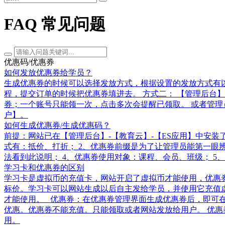
FAQ 常见问题
优惠码/优惠券
如何发放优惠券给学员？
生成优惠券的时候可以选择发放方式，根据设置的发放方式有以下
程，提交订单的时候把优惠券填进去。 方式二： 【管理后台
券；一个账号只能领一次，点击多次会提醒已领取。 或者管理员
户】。
如何生成优惠券/生成优惠码？
前提：网站已在【管理后台】-【教育云】-【ES应用】中安装了“
式有：抵价、打折； 2、优惠券前缀是为了让管理员能第一眼
法看到此说明； 4、优惠券使用对象：课程、会员、班级； 5
学习卡和优惠券的区别
学习卡是虚拟币的充值卡，网站开启了虚拟币才能使用，优惠
标价。学习卡可以网站生成以后自主发给学员，并使用它充值虚
才能使用。 优惠券：在优惠券管理界面生成优惠券后，即可
优惠。优惠券不能充值。只能领取或者网站发放给用户。 优惠
用。