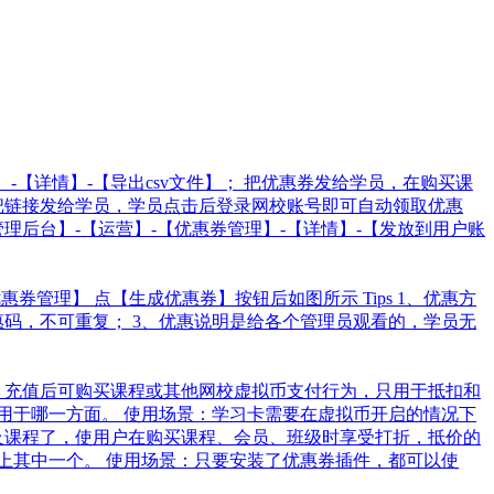
【详情】-【导出csv文件】； 把优惠券发给学员，在购买课
接把链接发给学员，学员点击后登录网校账号即可自动领取优惠
理后台】-【运营】-【优惠券管理】-【详情】-【发放到用户账
券管理】 点【生成优惠券】按钮后如图所示 Tips 1、优惠方
码，不可重复； 3、优惠说明是给各个管理员观看的，学员无
，充值后可购买课程或其他网校虚拟币支付行为，只用于抵扣和
用于哪一方面。 使用场景：学习卡需要在虚拟币开启的情况下
及课程了，使用户在购买课程、会员、班级时享受打折，抵价的
上其中一个。 使用场景：只要安装了优惠券插件，都可以使