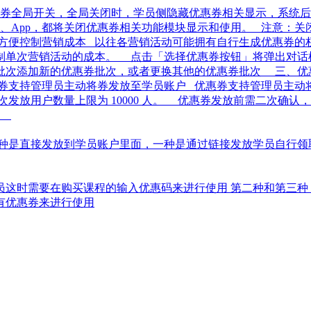
惠券全局开关，全局关闭时，学员侧隐藏优惠券相关显示，系统
校、App，都将关闭优惠券相关功能模块显示和使用。 注意：
方便控制营销成本 以往各营销活动可能拥有自行生成优惠券的权
制单次营销活动的成本。 点击「选择优惠券按钮」将弹出对话
批次添加新的优惠券批次，或者更换其他的优惠券批次 三、优
优惠券支持管理员主动将券发放至学员账户 优惠券支持管理员主动
放用户数量上限为 10000 人。 优惠券发放前需二次确认
。
一种是直接发放到学员账户里面，一种是通过链接发放学员自行领
这时需要在购买课程的输入优惠码来进行使用 第二种和第三种
有优惠券来进行使用