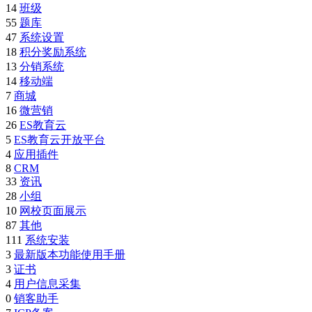
14
班级
55
题库
47
系统设置
18
积分奖励系统
13
分销系统
14
移动端
7
商城
16
微营销
26
ES教育云
5
ES教育云开放平台
4
应用插件
8
CRM
33
资讯
28
小组
10
网校页面展示
87
其他
111
系统安装
3
最新版本功能使用手册
3
证书
4
用户信息采集
0
销客助手