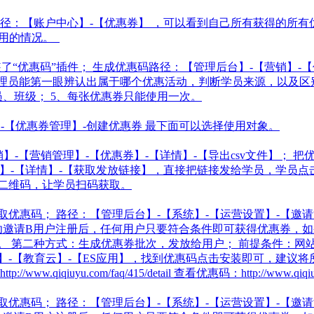
径：【账户中心】-【优惠券】 ，可以看到自己所有获得的所有优
使用的情况。
了“优惠码”插件； 生成优惠码路径：【管理后台】-【营销】-
了让管理员能第一眼辨认出属于哪个优惠活动，判断学员来源，以及
、班级； 5、每张优惠券只能使用一次。
-【优惠券管理】-创建优惠券 最下面可以选择使用对象。
销】-【营销管理】-【优惠券】-【详情】-【导出csv文件】；
惠券】-【详情】-【获取发放链接】，直接把链接发给学员，学
二维码，让学员扫码获取。
取优惠码； 路径：【管理后台】-【系统】-【运营设置】-【邀
功邀请B用户注册后，任何用户只要符合条件即可获得优惠券，
 第二种方式：生成优惠券批次，发放给用户； 前提条件：网站
】-【教育云】-【ES应用】，找到优惠码点击安装即可，建议
//www.qiqiuyu.com/faq/415/detail 查看优惠码：http://www.qiqiuyu
取优惠码； 路径：【管理后台】-【系统】-【运营设置】-【邀