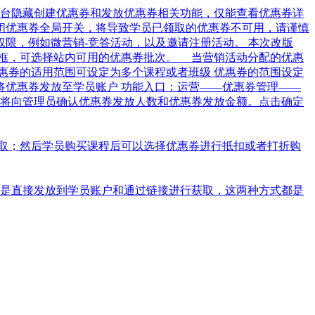
后台隐藏创建优惠券和发放优惠券相关功能，仅能查看优惠券详
关闭优惠券全局开关，将导致学员已领取的优惠券不可用，请谨慎
限，例如微营销-竞答活动，以及邀请注册活动。 本次改版
框，可选择站内可用的优惠券批次。 当营销活动分配的优惠
惠券的适用范围可设定为多个课程或者班级 优惠券的范围设定
将优惠券发放至学员账户 功能入口：运营——优惠券管理——
，将向管理员确认优惠券发放人数和优惠券发放金额。点击确定
取；然后学员购买课程后可以选择优惠券进行抵扣或者打折购
 是直接发放到学员账户和通过链接进行获取，这两种方式都是