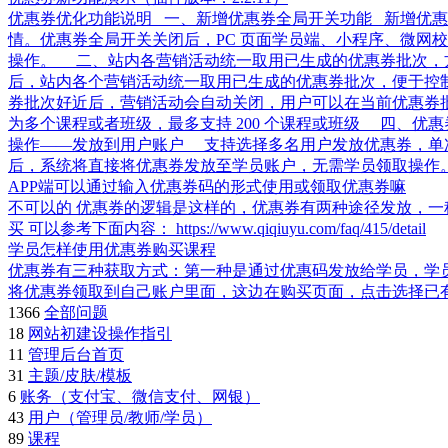
优惠券优化功能说明 一、新增优惠券全局开关功能 新增优
情。优惠券全局开关关闭后，PC 页面学员端、小程序、微网
操作。 二、站内各营销活动统一取用已生成的优惠券批次，
后，站内各个营销活动统一取用已生成的优惠券批次，便于控
券批次好近后，营销活动会自动关闭，用户可以在当前优惠券
为多个课程或者班级，最多支持 200 个课程或班级 四、
操作——发放到用户账户 支持选择多名用户发放优惠券，单次发
后，系统将直接将优惠券发放至学员账户，无需学员领取操作
APP端可以通过输入优惠券码的形式使用或领取优惠券嘛
不可以的 优惠券的逻辑是这样的，优惠券有两种途径发放，
买 可以参考下面内容： https://www.qiqiuyu.com/faq/415/detail
学员怎样使用优惠券购买课程
优惠券有三种获取方式：第一种是通过优惠码发放给学员，学员
将优惠券领取到自己账户里面，这边在购买页面，点击选择已
1366
全部问题
18
网站初建设操作指引
11
管理后台首页
31
主题/皮肤/模板
6
账务（支付宝、微信支付、网银）
43
用户（管理员/教师/学员）
89
课程