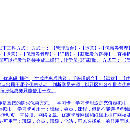
三种方式： 方式一： 【管理后台】-【运营】-【优惠券管理】-
】-【运营】-【优惠券管理】-【详情】-【获取发放链接】，直
可以把发放链接生成二维码，让学员扫码获取。 方式三： 【管
优惠码”插件； 生成优惠券路径：【管理后台】-【运营】-【优惠
辨认出属于哪个优惠活动，判断学员来源，以及区别各个批次优惠
、每张优惠券只能使用一次。
券是直接的购买优惠方式。 学习卡：学习卡用途是充值虚拟币
拟币。 学习卡可用于：班级，会员，课程，但是不能选择单独
在活动页、宣传册、网络文章、优惠卡等网媒和纸媒上推广网校
券可用于：班级，会员，班级，全站，可以选择单一的只用于以