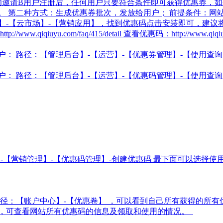
功邀请B用户注册后，任何用户只要符合条件即可获得优惠券，
 第二种方式：生成优惠券批次，发放给用户； 前提条件：网站
】-【云市场】-【营销应用】，找到优惠码点击安装即可，建
//www.qiqiuyu.com/faq/415/detail 查看优惠码：http://www.qiqiuyu
： 路径：【管理后台】-【运营】-【优惠券管理】-【使用查询
： 路径：【管理后台】-【运营】-【优惠码管理】-【使用查
-【营销管理】-【优惠码管理】-创建优惠码 最下面可以选择使
径：【账户中心】-【优惠卷】 ，可以看到自己所有获得的所有
情】，可查看网站所有优惠码的信息及领取和使用的情况。