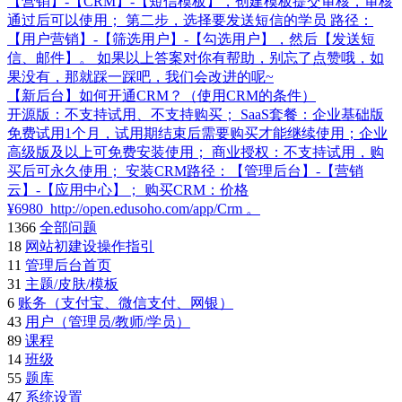
【营销】-【CRM】-【短信模板】，创建模板提交审核，审核
通过后可以使用； 第二步，选择要发送短信的学员 路径：
【用户营销】-【筛选用户】-【勾选用户】，然后【发送短
信、邮件】。 如果以上答案对你有帮助，别忘了点赞哦，如
果没有，那就踩一踩吧，我们会改进的呢~
【新后台】如何开通CRM？（使用CRM的条件）
开源版：不支持试用、不支持购买； SaaS套餐：企业基础版
免费试用1个月，试用期结束后需要购买才能继续使用；企业
高级版及以上可免费安装使用； 商业授权：不支持试用，购
买后可永久使用； 安装CRM路径：【管理后台】-【营销
云】-【应用中心】； 购买CRM：价格
¥6980 http://open.edusoho.com/app/Crm 。
1366
全部问题
18
网站初建设操作指引
11
管理后台首页
31
主题/皮肤/模板
6
账务（支付宝、微信支付、网银）
43
用户（管理员/教师/学员）
89
课程
14
班级
55
题库
47
系统设置