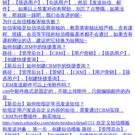
销】-【筛选用户】-【勾选用户】，然后【发送短信、邮
件】。 如果以上答案对你有帮助，别忘了点赞哦，如果没
有，那就踩一踩吧，我们会改进的呢~
为什么短信模板审核失败？
短信审核是短信供应商审核的，教育类审核比较严格，含有课
程、班级、会员等字段的短信模板基本都不会通过，如果含有
课程网址的话，建议把它转换为短网址~
如何创建CRM中的快捷查询？
路径：【管理后台】-【CRM】-【用户营销】-【筛选用户】-
【创建快捷查询】。
【新后台】如何创建CRM中的快捷查询？
路径：【管理后台】-【营销】-【CRM】-【用户营销】-【筛
选用户】-【创建快捷查询】。
CRM发送邮件可以上传附件吗？
crm中邮件格式是固定的，不能上传附件，只能编辑邮件的内
容。
【新后台】如何给指定学员发送短信？
给指定用户发送自定义内容的短信，需要通过CRM实现，
CRM为付费插件，购买地址：
http://open.edusoho.com/store/product/detail/151 自定义短信模板
和发送对象： 第一步，创建短信模板 路径：【管理后台】-