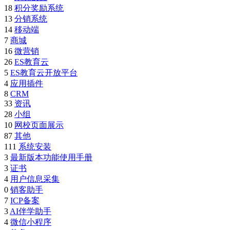
18
积分奖励系统
13
分销系统
14
移动端
7
商城
16
微营销
26
ES教育云
5
ES教育云开放平台
4
应用插件
8
CRM
33
资讯
28
小组
10
网校页面展示
87
其他
111
系统安装
3
最新版本功能使用手册
3
证书
4
用户信息采集
0
销客助手
7
ICP备案
3
AI伴学助手
4
微信小程序