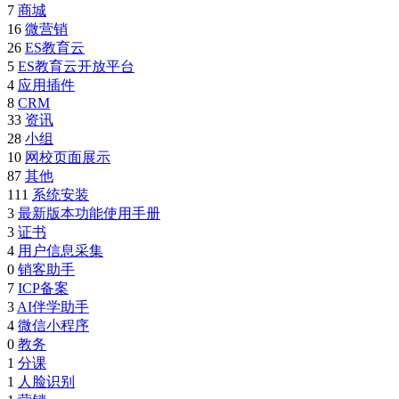
7
商城
16
微营销
26
ES教育云
5
ES教育云开放平台
4
应用插件
8
CRM
33
资讯
28
小组
10
网校页面展示
87
其他
111
系统安装
3
最新版本功能使用手册
3
证书
4
用户信息采集
0
销客助手
7
ICP备案
3
AI伴学助手
4
微信小程序
0
教务
1
分课
1
人脸识别