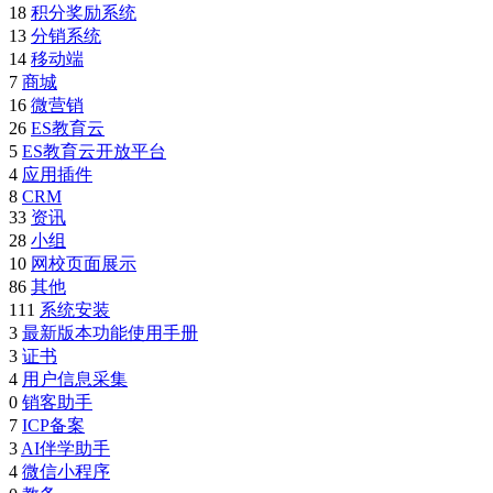
18
积分奖励系统
13
分销系统
14
移动端
7
商城
16
微营销
26
ES教育云
5
ES教育云开放平台
4
应用插件
8
CRM
33
资讯
28
小组
10
网校页面展示
86
其他
111
系统安装
3
最新版本功能使用手册
3
证书
4
用户信息采集
0
销客助手
7
ICP备案
3
AI伴学助手
4
微信小程序