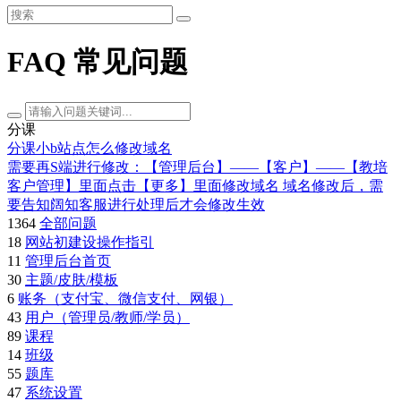
FAQ 常见问题
分课
分课小b站点怎么修改域名
需要再S端进行修改：【管理后台】——【客户】——【教培
客户管理】里面点击【更多】里面修改域名 域名修改后，需
要告知阔知客服进行处理后才会修改生效
1364
全部问题
18
网站初建设操作指引
11
管理后台首页
30
主题/皮肤/模板
6
账务（支付宝、微信支付、网银）
43
用户（管理员/教师/学员）
89
课程
14
班级
55
题库
47
系统设置