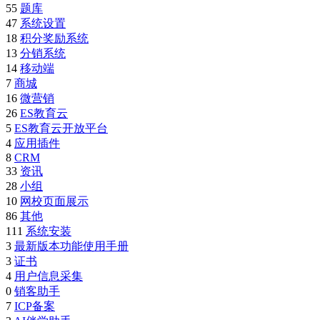
55
题库
47
系统设置
18
积分奖励系统
13
分销系统
14
移动端
7
商城
16
微营销
26
ES教育云
5
ES教育云开放平台
4
应用插件
8
CRM
33
资讯
28
小组
10
网校页面展示
86
其他
111
系统安装
3
最新版本功能使用手册
3
证书
4
用户信息采集
0
销客助手
7
ICP备案