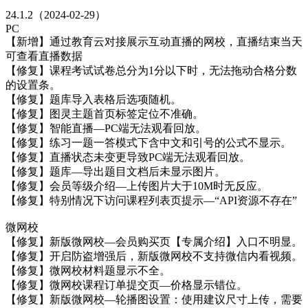
24.1.2（2024-02-29）
PC
【新增】通过教育云对接展示互动直播的网校，直播结束当天
可查看直播数据
【修复】课程考试试卷总分为1分以下时，无法拖动合格分数
的设置条。
【修复】题库导入表格后选项随机。
【修复】图灵主题首页标签定位不准确。
【修复】智能直播—PC端无法观看回放。
【修复】练习一题一答模式下含中文和引号的公式不显示。
【修复】直播状态未变更导致PC端无法观看回放。
【修复】题库—导出题目文档后未显示图片。
【修复】会员等级介绍—上传图片大于10M时无反应。
【修复】特别情况下访问课程列表页提示—“API资源不存在”
微网校
【修复】新版微网校—会员购买页【专属介绍】入口不明显。
【修复】开启防盗增强后，新版微网校不支持微信内看视频。
【修复】微网校材料题显示不全。
【修复】微网校课程订单提交页—价格显示错位。
【修复】新版微网校—轮播图设置：使用建议尺寸上传，需要