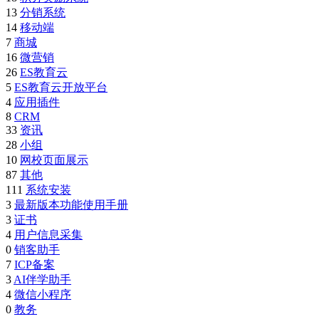
13
分销系统
14
移动端
7
商城
16
微营销
26
ES教育云
5
ES教育云开放平台
4
应用插件
8
CRM
33
资讯
28
小组
10
网校页面展示
87
其他
111
系统安装
3
最新版本功能使用手册
3
证书
4
用户信息采集
0
销客助手
7
ICP备案
3
AI伴学助手
4
微信小程序
0
教务