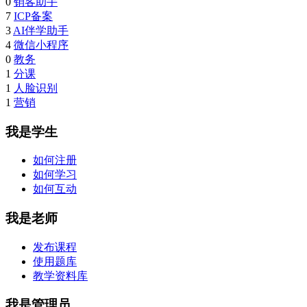
0
销客助手
7
ICP备案
3
AI伴学助手
4
微信小程序
0
教务
1
分课
1
人脸识别
1
营销
我是学生
如何注册
如何学习
如何互动
我是老师
发布课程
使用题库
教学资料库
我是管理员