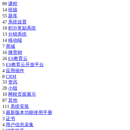
89
课程
14
班级
55
题库
47
系统设置
18
积分奖励系统
13
分销系统
14
移动端
7
商城
16
微营销
26
ES教育云
5
ES教育云开放平台
4
应用插件
8
CRM
33
资讯
28
小组
10
网校页面展示
87
其他
111
系统安装
3
最新版本功能使用手册
3
证书
4
用户信息采集