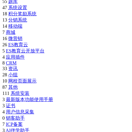
55
题库
47
系统设置
18
积分奖励系统
13
分销系统
14
移动端
7
商城
16
微营销
26
ES教育云
5
ES教育云开放平台
4
应用插件
8
CRM
33
资讯
28
小组
10
网校页面展示
87
其他
111
系统安装
3
最新版本功能使用手册
3
证书
4
用户信息采集
0
销客助手
7
ICP备案
3
AI伴学助手