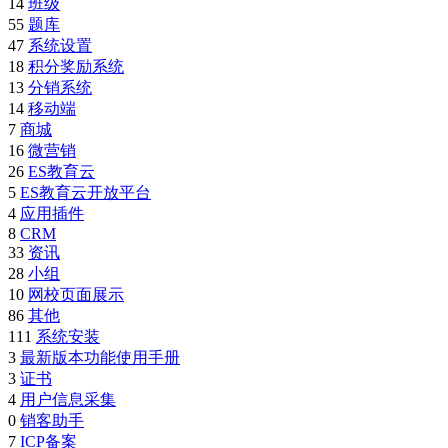
14
班级
55
题库
47
系统设置
18
积分奖励系统
13
分销系统
14
移动端
7
商城
16
微营销
26
ES教育云
5
ES教育云开放平台
4
应用插件
8
CRM
33
资讯
28
小组
10
网校页面展示
86
其他
111
系统安装
3
最新版本功能使用手册
3
证书
4
用户信息采集
0
销客助手
7
ICP备案