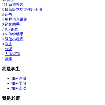
111
系统安装
3
最新版本功能使用手册
3
证书
4
用户信息采集
0
销客助手
7
ICP备案
3
AI伴学助手
4
微信小程序
0
教务
1
分课
1
人脸识别
1
营销
我是学生
如何注册
如何学习
如何互动
我是老师