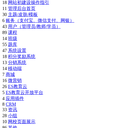
18
网站初建设操作指引
11
管理后台首页
30
主题/皮肤/模板
6
账务（支付宝、微信支付、网银）
43
用户（管理员/教师/学员）
89
课程
14
班级
55
题库
47
系统设置
18
积分奖励系统
13
分销系统
14
移动端
7
商城
16
微营销
26
ES教育云
5
ES教育云开放平台
4
应用插件
8
CRM
33
资讯
28
小组
10
网校页面展示
86
其他