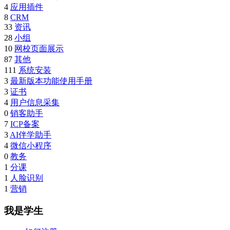
4
应用插件
8
CRM
33
资讯
28
小组
10
网校页面展示
87
其他
111
系统安装
3
最新版本功能使用手册
3
证书
4
用户信息采集
0
销客助手
7
ICP备案
3
AI伴学助手
4
微信小程序
0
教务
1
分课
1
人脸识别
1
营销
我是学生