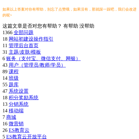
如果以上答案对你有帮助，别忘了点赞哦，如果没有，那就踩一踩吧，我们会改进
的呢~
这篇文章是否对您有帮助？
有帮助
没帮助
1366
全部问题
18
网站初建设操作指引
11
管理后台首页
31
主题/皮肤/模板
6
账务（支付宝、微信支付、网银）
43
用户（管理员/教师/学员）
89
课程
14
班级
55
题库
47
系统设置
18
积分奖励系统
13
分销系统
14
移动端
7
商城
16
微营销
26
ES教育云
5
ES教育云开放平台