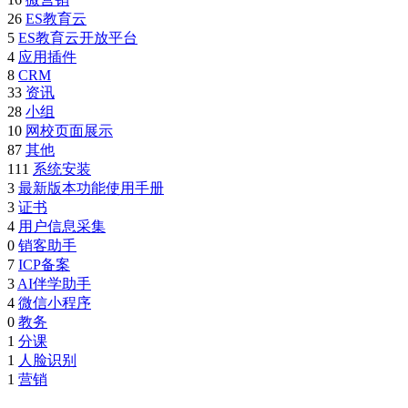
26
ES教育云
5
ES教育云开放平台
4
应用插件
8
CRM
33
资讯
28
小组
10
网校页面展示
87
其他
111
系统安装
3
最新版本功能使用手册
3
证书
4
用户信息采集
0
销客助手
7
ICP备案
3
AI伴学助手
4
微信小程序
0
教务
1
分课
1
人脸识别
1
营销