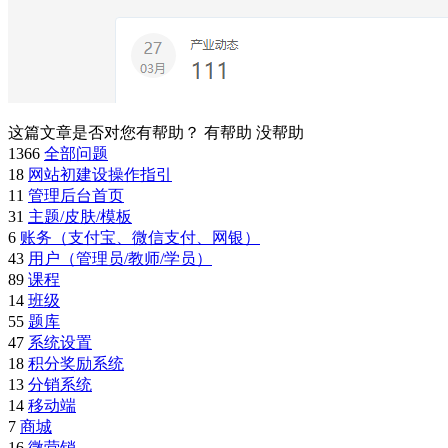
这篇文章是否对您有帮助？
有帮助
没帮助
1366
全部问题
18
网站初建设操作指引
11
管理后台首页
31
主题/皮肤/模板
6
账务（支付宝、微信支付、网银）
43
用户（管理员/教师/学员）
89
课程
14
班级
55
题库
47
系统设置
18
积分奖励系统
13
分销系统
14
移动端
7
商城
16
微营销