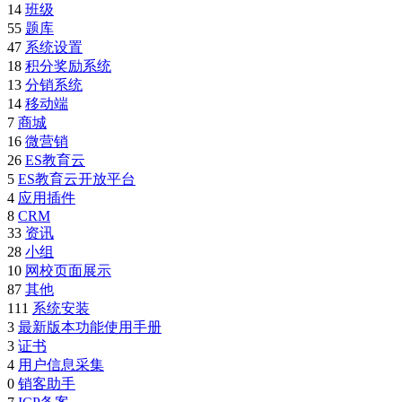
14
班级
55
题库
47
系统设置
18
积分奖励系统
13
分销系统
14
移动端
7
商城
16
微营销
26
ES教育云
5
ES教育云开放平台
4
应用插件
8
CRM
33
资讯
28
小组
10
网校页面展示
87
其他
111
系统安装
3
最新版本功能使用手册
3
证书
4
用户信息采集
0
销客助手