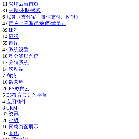
11
管理后台首页
31
主题/皮肤/模板
6
账务（支付宝、微信支付、网银）
43
用户（管理员/教师/学员）
89
课程
14
班级
55
题库
47
系统设置
18
积分奖励系统
13
分销系统
14
移动端
7
商城
16
微营销
26
ES教育云
5
ES教育云开放平台
4
应用插件
8
CRM
33
资讯
28
小组
10
网校页面展示
87
其他