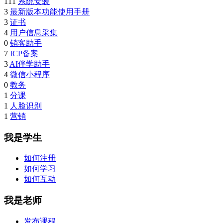
111
系统安装
3
最新版本功能使用手册
3
证书
4
用户信息采集
0
销客助手
7
ICP备案
3
AI伴学助手
4
微信小程序
0
教务
1
分课
1
人脸识别
1
营销
我是学生
如何注册
如何学习
如何互动
我是老师
发布课程