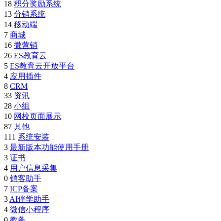
18
积分奖励系统
13
分销系统
14
移动端
7
商城
16
微营销
26
ES教育云
5
ES教育云开放平台
4
应用插件
8
CRM
33
资讯
28
小组
10
网校页面展示
87
其他
111
系统安装
3
最新版本功能使用手册
3
证书
4
用户信息采集
0
销客助手
7
ICP备案
3
AI伴学助手
4
微信小程序
0
教务