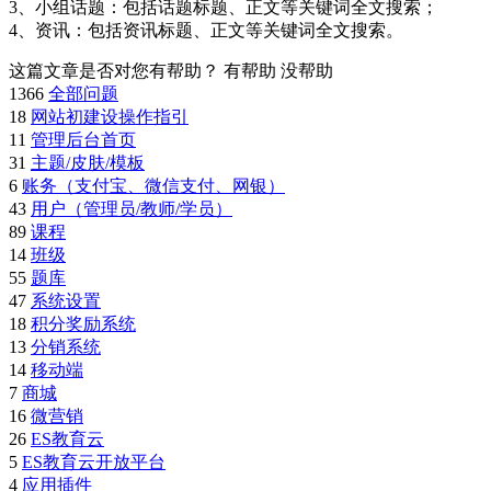
3、小组话题：包括话题标题、正文等关键词全文搜索；
4、资讯：包括资讯标题、正文等关键词全文搜索。
这篇文章是否对您有帮助？
有帮助
没帮助
1366
全部问题
18
网站初建设操作指引
11
管理后台首页
31
主题/皮肤/模板
6
账务（支付宝、微信支付、网银）
43
用户（管理员/教师/学员）
89
课程
14
班级
55
题库
47
系统设置
18
积分奖励系统
13
分销系统
14
移动端
7
商城
16
微营销
26
ES教育云
5
ES教育云开放平台
4
应用插件