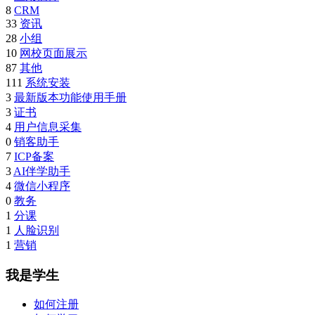
8
CRM
33
资讯
28
小组
10
网校页面展示
87
其他
111
系统安装
3
最新版本功能使用手册
3
证书
4
用户信息采集
0
销客助手
7
ICP备案
3
AI伴学助手
4
微信小程序
0
教务
1
分课
1
人脸识别
1
营销
我是学生
如何注册