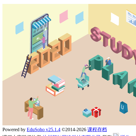
Powered by
EduSoho v25.1.4
©2014-2026
课程存档