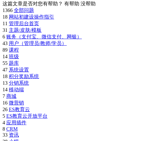
这篇文章是否对您有帮助？
有帮助
没帮助
1366
全部问题
18
网站初建设操作指引
11
管理后台首页
31
主题/皮肤/模板
6
账务（支付宝、微信支付、网银）
43
用户（管理员/教师/学员）
89
课程
14
班级
55
题库
47
系统设置
18
积分奖励系统
13
分销系统
14
移动端
7
商城
16
微营销
26
ES教育云
5
ES教育云开放平台
4
应用插件
8
CRM
33
资讯