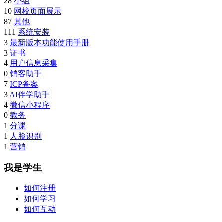
28
小组
10
网校页面展示
87
其他
111
系统安装
3
最新版本功能使用手册
3
证书
4
用户信息采集
0
销客助手
7
ICP备案
3
AI伴学助手
4
微信小程序
0
教务
1
分课
1
人脸识别
1
营销
我是学生
如何注册
如何学习
如何互动