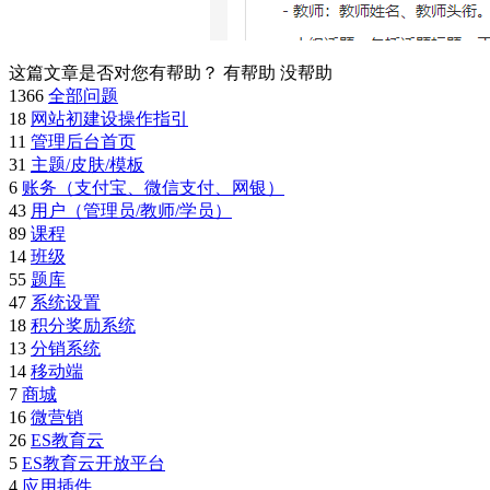
这篇文章是否对您有帮助？
有帮助
没帮助
1366
全部问题
18
网站初建设操作指引
11
管理后台首页
31
主题/皮肤/模板
6
账务（支付宝、微信支付、网银）
43
用户（管理员/教师/学员）
89
课程
14
班级
55
题库
47
系统设置
18
积分奖励系统
13
分销系统
14
移动端
7
商城
16
微营销
26
ES教育云
5
ES教育云开放平台
4
应用插件