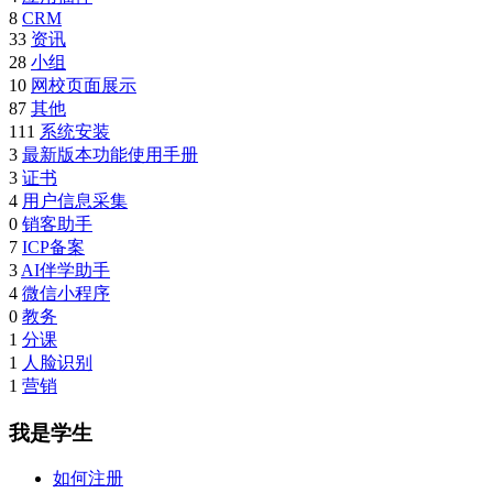
8
CRM
33
资讯
28
小组
10
网校页面展示
87
其他
111
系统安装
3
最新版本功能使用手册
3
证书
4
用户信息采集
0
销客助手
7
ICP备案
3
AI伴学助手
4
微信小程序
0
教务
1
分课
1
人脸识别
1
营销
我是学生
如何注册