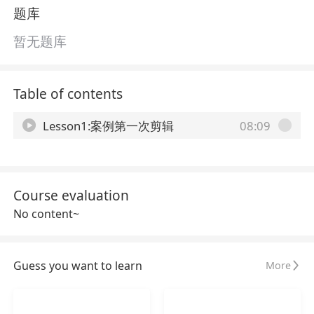
题库
暂无题库
Table of contents
Lesson1:案例第一次剪辑
08:09
Course evaluation
No content~
Guess you want to learn
More